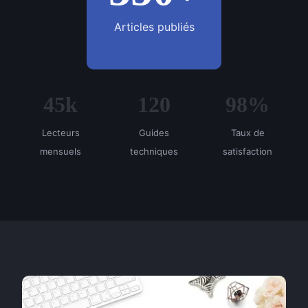
Articles publiés
45k
120
98%
Lecteurs
Guides
Taux de
mensuels
techniques
satisfaction